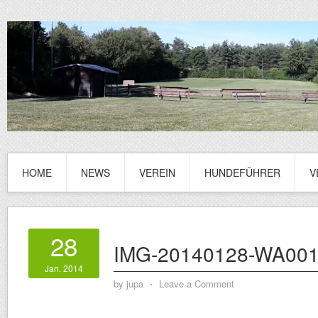
HOME
NEWS
VEREIN
HUNDEFÜHRER
V
28
IMG-20140128-WA00
Jan. 2014
by
jupa
⋅
Leave a Comment