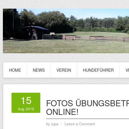
HOME
NEWS
VEREIN
HUNDEFÜHRER
V
15
FOTOS ÜBUNGSBETRI
ONLINE!
Aug. 2013
by
jupa
⋅
Leave a Comment