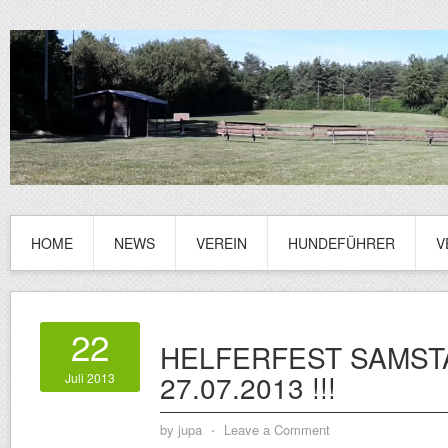
HOME
NEWS
VEREIN
HUNDEFÜHRER
V
22
HELFERFEST SAMST
27.07.2013 !!!
Juli 2013
by
jupa
⋅
Leave a Comment